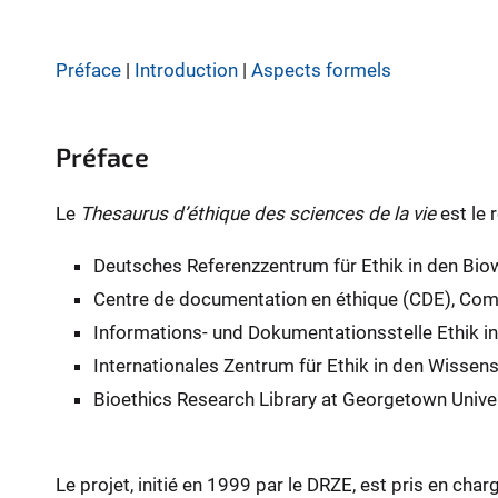
e
r
e
Préface
|
Introduction
|
Aspects formels
:
Préface
Le
Thesaurus d’éthique des sciences de la vie
est le 
Deutsches Referenzzentrum für Ethik in den Biow
Centre de documentation en éthique (CDE), Comit
Informations- und Dokumentationsstelle Ethik i
Internationales Zentrum für Ethik in den Wissen
Bioethics Research Library at Georgetown Univers
Le projet, initié en 1999 par le DRZE, est pris en cha