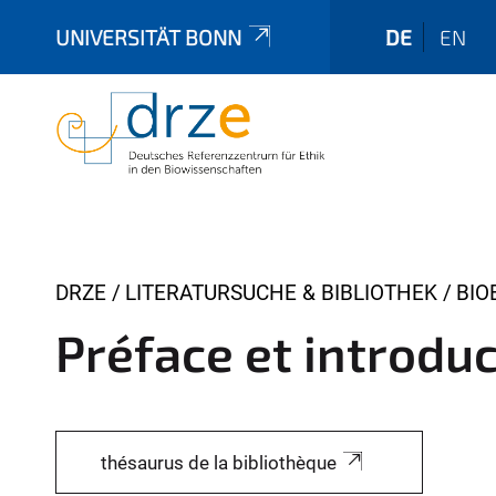
UNIVERSITÄT BONN
DE
EN
Y
DRZE
LITERATURSUCHE & BIBLIOTHEK
BIO
o
Préface et introdu
u
a
r
e
thésaurus de la bibliothèque
h